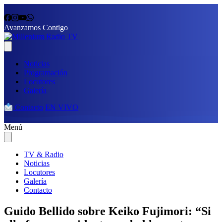
Avanzamos Contigo
Noticias
Programación
Locutores
Galería
Contacto
EN VIVO
Menú
TV & Radio
Noticias
Locutores
Galería
Contacto
Guido Bellido sobre Keiko Fujimori: “Si