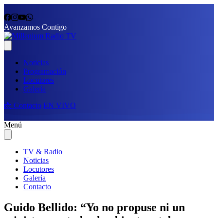
Avanzamos Contigo
Noticias
Programación
Locutores
Galería
📩 Contacto
EN VIVO
Menú
TV & Radio
Noticias
Locutores
Galería
Contacto
Guido Bellido: “Yo no propuse ni un