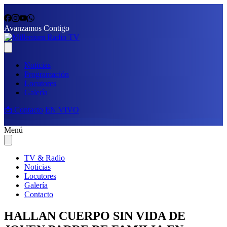
Avanzamos Contigo
Noticias
Programación
Locutores
Galería
📩 Contacto
EN VIVO
Menú
TV & Radio
Noticias
Locutores
Galería
Contacto
HALLAN CUERPO SIN VIDA DE