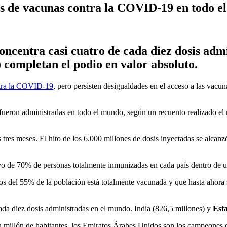
is de vacunas contra la COVID-19 en todo 
oncentra casi cuatro de cada diez dosis adm
 completan el podio en valor absoluto.
tra la COVID-19
, pero persisten desigualdades en el acceso a las vacu
fueron administradas en todo el mundo, según un recuento realizado el
res meses. El hito de los 6.000 millones de dosis inyectadas se alcanzó
tivo de 70% de personas totalmente inmunizadas en cada país dentro de 
s del 55% de la población está totalmente vacunada y que hasta ahora só
ada diez dosis administradas en el mundo. India (826,5 millones) y
Est
n millón de habitantes, los Emiratos Árabes Unidos son los campeones 