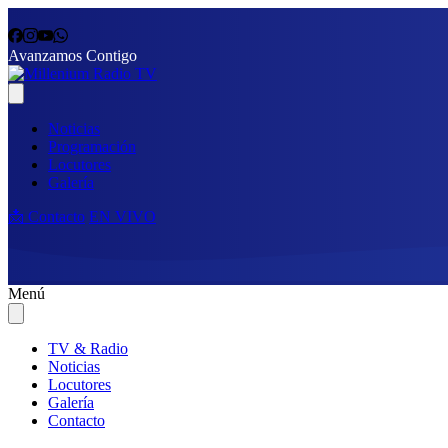
Avanzamos Contigo
Noticias
Programación
Locutores
Galería
📩 Contacto
EN VIVO
Menú
TV & Radio
Noticias
Locutores
Galería
Contacto