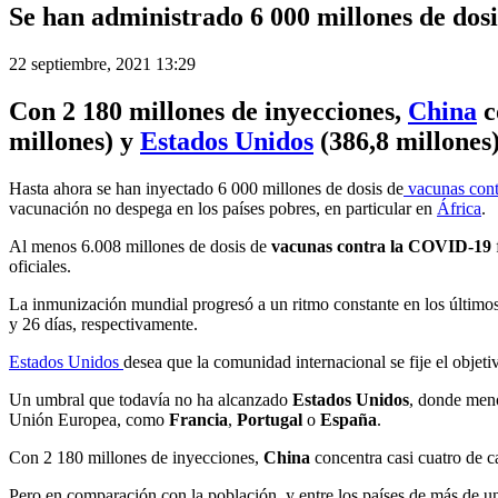
Se han administrado 6 000 millones de dos
22 septiembre, 2021 13:29
Con 2 180 millones de inyecciones,
China
c
millones) y
Estados Unidos
(386,8 millones)
Hasta ahora se han inyectado 6 000 millones de dosis de
vacunas con
vacunación no despega en los países pobres, en particular en
África
.
Al menos 6.008 millones de dosis de
vacunas contra la COVID-19
oficiales.
La inmunización mundial progresó a un ritmo constante en los últimos t
y 26 días, respectivamente.
Estados Unidos
desea que la comunidad internacional se fije el obje
Un umbral que todavía no ha alcanzado
Estados Unidos
, donde meno
Unión Europea, como
Francia
,
Portugal
o
España
.
Con 2 180 millones de inyecciones,
China
concentra casi cuatro de c
Pero en comparación con la población, y entre los países de más de u