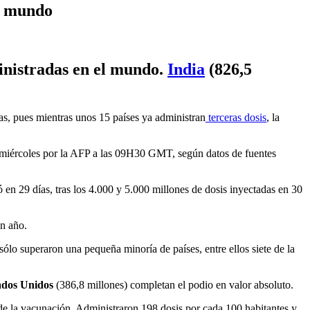
el mundo
inistradas en el mundo.
India
(826,5
nas, pues mientras unos 15 países ya administran
terceras dosis
, la
 miércoles por la AFP a las 09H30 GMT, según datos de fuentes
 en 29 días, tras los 4.000 y 5.000 millones de dosis inyectadas en 30
un año.
lo superaron una pequeña minoría de países, entre ellos siete de la
ados Unidos
(386,8 millones) completan el podio en valor absoluto.
de la vacunación. Administraron 198 dosis por cada 100 habitantes y