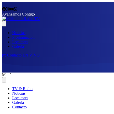
Avanzamos Contigo
Noticias
Programación
Locutores
Galería
📩 Contacto
EN VIVO
Menú
TV & Radio
Noticias
Locutores
Galería
Contacto