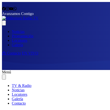
Avanzamos Contigo
Noticias
Programación
Locutores
Galería
📩 Contacto
EN VIVO
Menú
TV & Radio
Noticias
Locutores
Galería
Contacto