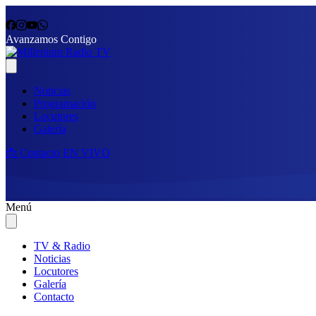
Avanzamos Contigo
Noticias
Programación
Locutores
Galería
📩 Contacto
EN VIVO
Menú
TV & Radio
Noticias
Locutores
Galería
Contacto