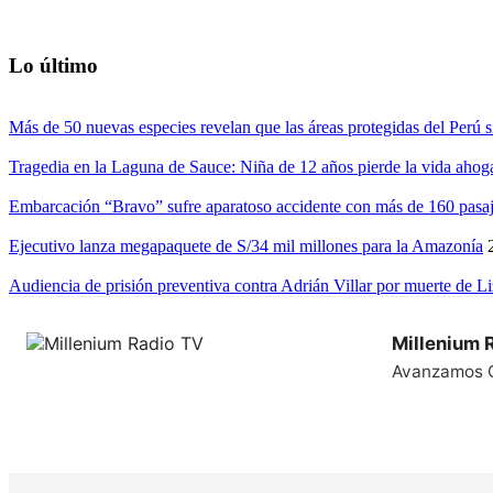
Lo último
Más de 50 nuevas especies revelan que las áreas protegidas del Perú s
Tragedia en la Laguna de Sauce: Niña de 12 años pierde la vida ahog
Embarcación “Bravo” sufre aparatoso accidente con más de 160 pasaj
Ejecutivo lanza megapaquete de S/34 mil millones para la Amazonía
Audiencia de prisión preventiva contra Adrián Villar por muerte de L
Millenium 
Avanzamos 