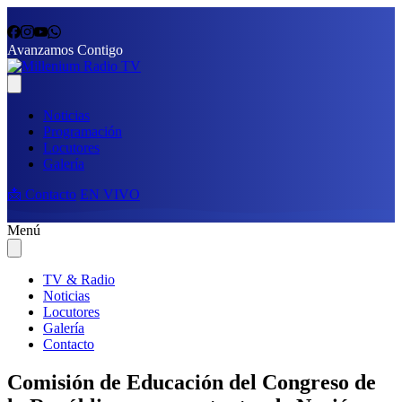
Avanzamos Contigo
Noticias
Programación
Locutores
Galería
📩 Contacto
EN VIVO
Menú
TV & Radio
Noticias
Locutores
Galería
Contacto
Comisión de Educación del Congreso de