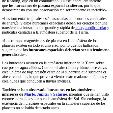
de Reading, dijo en un comunicado: «Hasta ahora, era incierto
que
los huracanes de plasma espacial existieran
, por lo que
demostrar esto con una observación tan sorprendente es increíble».
«Las tormentas tropicales están asociadas con enormes cantidades
de energía, y estos huracanes espaciales deben ser creados por una
transferencia inusualmente grande y rápida de
energía eólica solar
y
partículas cargadas a la atmósfera superior de la Tierra.
«Los campos magnéticos y de plasma en la atmósfera de los
planetas existen en todo el universo, por lo que los hallazgos
sugieren que
los huracanes espaciales deberían ser un fenómeno
generalizado
«.
Los huracanes ocurren en la atmósfera inferior de la Tierra sobre
cuerpos de agua cálidos. Cuando el aire cálido y húmedo se eleva,
crea un área de baja presión cerca de la superficie que succiona el
aire circundante, lo que provoca vientos extremadamente fuertes y
crea nubes que conducen a lluvias intensas.
También
se
han
observado huracanes en las atmósferas
inferiores de
Marte, Júpiter y Saturno
, mientras que se han visto
enormes tornados solares en la atmósfera del Sol. Sin embargo, la
existencia de huracanes espaciales en la atmósfera superior de los
planetas no se había detectado antes.