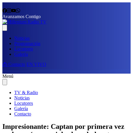
Avanzamos Contigo
Noticias
Programación
Locutores
Galería
📩 Contacto
EN VIVO
Menú
TV & Radio
Noticias
Locutores
Galería
Contacto
Impresionante: Captan por primera vez