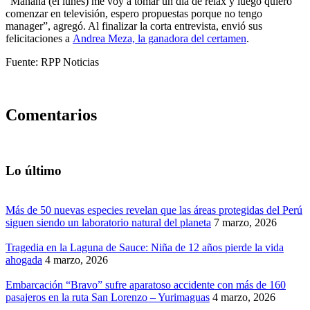
“Mañana (el lunes) me voy a tomar un día de relax y luego quiero
comenzar en televisión, espero propuestas porque no tengo
manager”, agregó. Al finalizar la corta entrevista, envió sus
felicitaciones a
Andrea Meza, la ganadora del certamen
.
Fuente: RPP Noticias
Comentarios
Lo último
Más de 50 nuevas especies revelan que las áreas protegidas del Perú
siguen siendo un laboratorio natural del planeta
7 marzo, 2026
Tragedia en la Laguna de Sauce: Niña de 12 años pierde la vida
ahogada
4 marzo, 2026
Embarcación “Bravo” sufre aparatoso accidente con más de 160
pasajeros en la ruta San Lorenzo – Yurimaguas
4 marzo, 2026