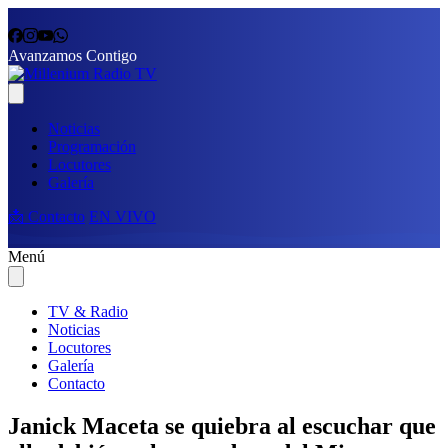
Avanzamos Contigo
Noticias
Programación
Locutores
Galería
📩 Contacto
EN VIVO
Menú
TV & Radio
Noticias
Locutores
Galería
Contacto
Janick Maceta se quiebra al escuchar que