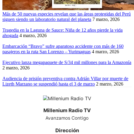
Más de 50 nuevas especies revelan que las áreas protegidas del Perú
siguen siendo un laboratorio natural del planeta
7 marzo, 2026
Tragedia en la Laguna de Sauce: Niña de 12 años pierde la vida
ahogada
4 marzo, 2026
Embarcación “Bravo” sufre aparatoso accidente con más de 160
pasajeros en la ruta San Lorenzo – Yurimaguas
4 marzo, 2026
Ejecutivo lanza megapaquete de S/34 mil millones para la Amazonía
2 marzo, 2026
Audiencia de prisión preventiva contra Adrián Villar por muerte de
Lizeth Marzano se suspendió hasta el 3 de marzo
2 marzo, 2026
Millenium Radio TV
Avanzamos Contigo
Dirección