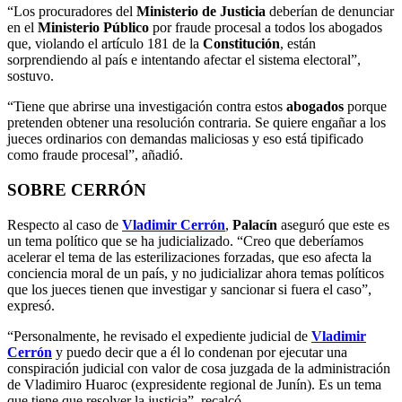
“Los procuradores del
Ministerio de Justicia
deberían de denunciar
en el
Ministerio Público
por fraude procesal a todos los abogados
que, violando el artículo 181 de la
Constitución
, están
sorprendiendo al país e intentando afectar el sistema electoral”,
sostuvo.
“Tiene que abrirse una investigación contra estos
abogados
porque
pretenden obtener una resolución contraria. Se quiere engañar a los
jueces ordinarios con demandas maliciosas y eso está tipificado
como fraude procesal”, añadió.
SOBRE CERRÓN
Respecto al caso de
Vladimir Cerrón
,
Palacín
aseguró que este es
un tema político que se ha judicializado. “Creo que deberíamos
acelerar el tema de las esterilizaciones forzadas, que eso afecta la
conciencia moral de un país, y no judicializar ahora temas políticos
que los jueces tienen que investigar y sancionar si fuera el caso”,
expresó.
“Personalmente, he revisado el expediente judicial de
Vladimir
Cerrón
y puedo decir que a él lo condenan por ejecutar una
conspiración judicial con valor de cosa juzgada de la administración
de Vladimiro Huaroc (expresidente regional de Junín). Es un tema
que tiene que resolver la justicia”, recalcó.