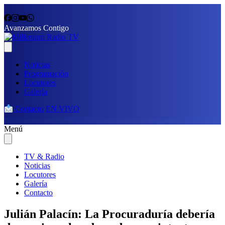
Avanzamos Contigo
Noticias
Programación
Locutores
Galería
Contacto
EN VIVO
Menú
TV & Radio
Noticias
Locutores
Galería
Contacto
Julián Palacín: La Procuraduría debería