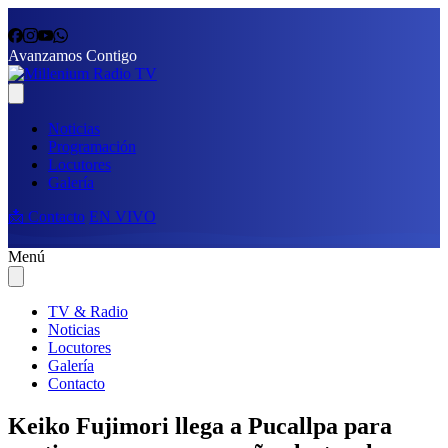
Avanzamos Contigo
Noticias
Programación
Locutores
Galería
📩 Contacto
EN VIVO
Menú
TV & Radio
Noticias
Locutores
Galería
Contacto
Keiko Fujimori llega a Pucallpa para