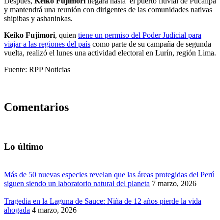
Después,
Keiko Fujimori
llegará hasta el puerto fluvial de Pucallpa
y mantendrá una reunión con dirigentes de las comunidades nativas
shipibas y ashaninkas.
Keiko Fujimori
, quien
tiene un permiso del Poder Judicial para
viajar a las regiones del país
como parte de su campaña de segunda
vuelta, realizó el lunes una actividad electoral en Lurín, región Lima.
Fuente: RPP Noticias
Comentarios
Lo último
Más de 50 nuevas especies revelan que las áreas protegidas del Perú
siguen siendo un laboratorio natural del planeta
7 marzo, 2026
Tragedia en la Laguna de Sauce: Niña de 12 años pierde la vida
ahogada
4 marzo, 2026