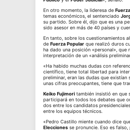
En otro momento, la lideresa de
Fuerza
temas económicos, el sentenciado
Jor
su partido. Sobre él, dijo que es una p
sido asesor en más de 40 países y cue
En tanto, sobre los cuestionamientos a
de
Fuerza Popular
que
realizó duros c
ha dado una posición «personal», que n
interpretación de un «análisis prelimin
«Ha habido muchas dudas con referencia
científico, tiene total libertad para int
preliminar, eran las dudas que existían 
unas cifras preocupantes, tiene que tr
Keiko Fujimori
también insistió en que 
participará en todos los debates
que or
dos entre los candidatos presidenciales
entre los equipos técnicos.
«Pedro Castillo miente cuando dice que
Elecciones
se pronuncie. Eso es falso,