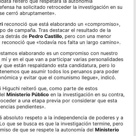
idata reiteró que respetará la autonomía
defensa
ha solicitado retroceder la investigación en su
se cerró abruptamente».
ri
reconoció que está elaborando un «compromiso»,
quipo de campaña. Tras destacar
el resultado de la
ca detrás de
Pedro Castillo
, pero con una menor
r
reconoció que «todavía nos falta un largo camino».
 estamos elaborando es un compromiso con nuestro
mí y en el que van a participar varias personalidades
y que están respaldando esta candidatura, pero lo
tenemos que asumir todos los peruanos para poder
onómica y evitar que el comunismo llegue», indicó.
ri Higuchi reiteró que, como parte de estos
del
Ministerio Público
en la investigación en su contra,
roceder a una etapa previa por considerar
que esta
gencias pendientes».
rá absoluto respeto a la independencia de poderes y a
 Lo que se busca es que la investigación termine, pero
omiso de que se respete la autonomía del
Ministerio