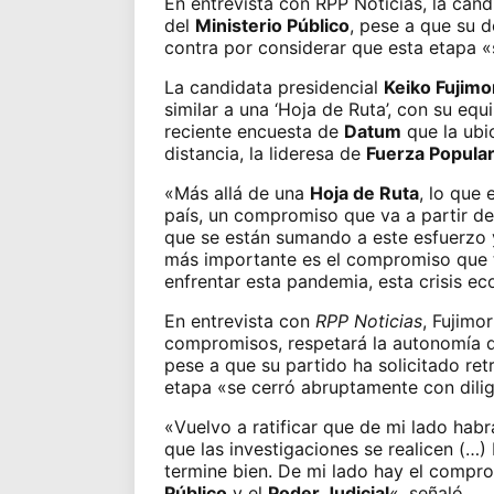
En entrevista con RPP Noticias, la cand
del
Ministerio Público
, pese a que su 
contra
por considerar que esta etapa «
La candidata presidencial
Keiko Fujimo
similar a una ‘Hoja de Ruta’, con su e
reciente encuesta
de
Datum
que la ubi
distancia, la lideresa de
Fuerza Popula
«Más allá de una
Hoja de Ruta
, lo que
país, un compromiso que va a partir de 
que se están sumando a este esfuerzo 
más importante es el compromiso que 
enfrentar esta pandemia, esta crisis ec
En entrevista con
RPP Noticias
, Fujimo
compromisos, respetará la autonomía 
pese a que su partido ha solicitado
ret
etapa «se cerró abruptamente con dili
«Vuelvo a ratificar que de mi lado hab
que las investigaciones se realicen (…)
termine bien. De mi lado hay el compr
Público
y el
Poder Judicial
«, señaló.