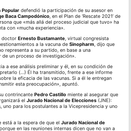
 Popular
defendió la participación de su asesor en
ge Baca Campodónico
, en el Plan de ‘Rescate 2021’ de
ersona que «más allá del proceso judicial que tuvo» ha
nta con «mucha experiencia».
l doctor
Ernesto Bustamante
, virtual congresista
uestionamientos a la vacuna
de
Sinopharm
, dijo que
o representa a su partido, en base a una
ar de un proceso de investigación».
 a ese análisis preliminar y él, en su condición de
erpretarlo (…) Él ha transmitido, frente a ese informe
sobre la eficacia de las vacunas. Si a él le entregan
ansmitir esta preocupación», apuntó.
su contrincante
Pedro Castillo
miente al asegurar que
ganizará el
Jurado Nacional de Elecciones
(JNE):
, uno para los postulantes a la Vicepresidencia y uno
 está a la espera de que el
Jurado Nacional de
 porque en las reuniones internas dicen que no van a