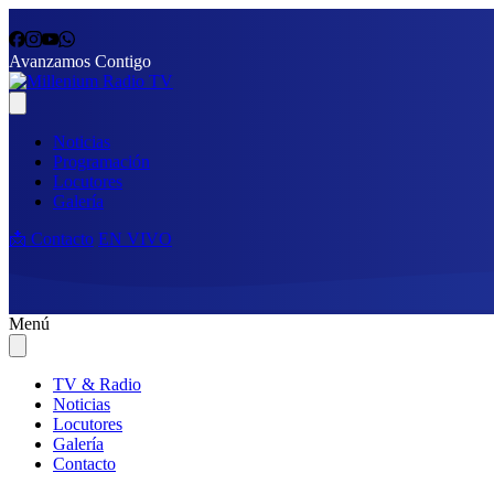
Avanzamos Contigo
Noticias
Programación
Locutores
Galería
📩 Contacto
EN VIVO
Menú
TV & Radio
Noticias
Locutores
Galería
Contacto