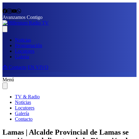
Avanzamos Contigo
Noticias
Programación
Locutores
Galería
📩 Contacto
EN VIVO
Menú
TV & Radio
Noticias
Locutores
Galería
Contacto
Lamas | Alcalde Provincial de Lamas se