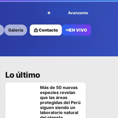
Avanzamos Contigo
s
Galería
📩 Contacto
EN VIVO
Lo último
Más de 50 nuevas
especies revelan
que las áreas
protegidas del Perú
siguen siendo un
laboratorio natural
del planeta