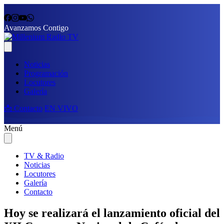
Avanzamos Contigo
Noticias
Programación
Locutores
Galería
📩 Contacto
EN VIVO
Menú
TV & Radio
Noticias
Locutores
Galería
Contacto
Hoy se realizará el lanzamiento oficial del