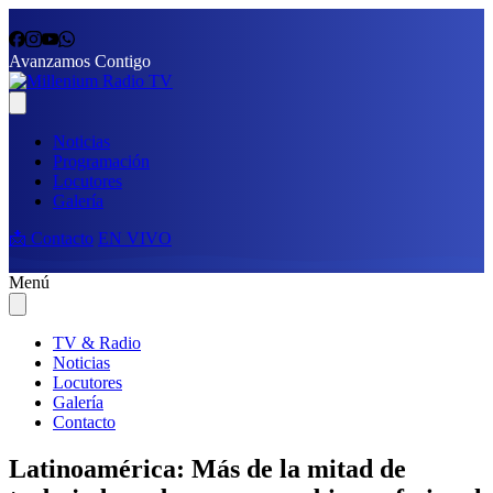
Avanzamos Contigo
Noticias
Programación
Locutores
Galería
📩 Contacto
EN VIVO
Menú
TV & Radio
Noticias
Locutores
Galería
Contacto
Latinoamérica: Más de la mitad de