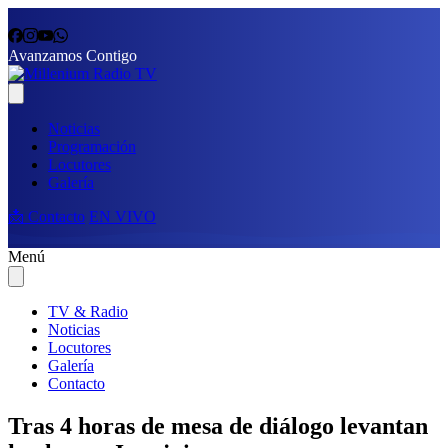
Avanzamos Contigo
Noticias
Programación
Locutores
Galería
📩 Contacto
EN VIVO
Menú
TV & Radio
Noticias
Locutores
Galería
Contacto
Tras 4 horas de mesa de diálogo levantan