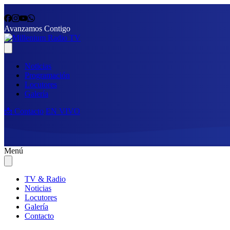
Avanzamos Contigo
Noticias
Programación
Locutores
Galería
📩 Contacto
EN VIVO
Menú
TV & Radio
Noticias
Locutores
Galería
Contacto