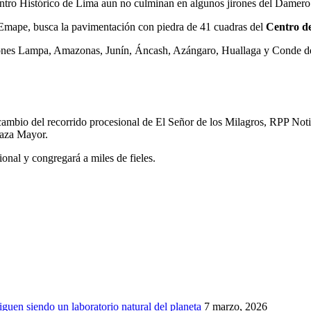
Centro Histórico de Lima aun no culminan en algunos jirones del Damero
e Emape, busca la pavimentación con piedra de 41 cuadras del
Centro d
 jirones Lampa, Amazonas, Junín, Áncash, Azángaro, Huallaga y Conde
 cambio del recorrido procesional de El Señor de los Milagros, RPP Not
laza Mayor.
onal y congregará a miles de fieles.
iguen siendo un laboratorio natural del planeta
7 marzo, 2026