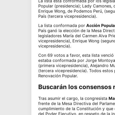
La lista
está conformada por los legisl
Popular (presidencia); Lady Camones, d
Enrique Wong, de Podemos Perú, (segun
País (tercera vicepresidencia).
La lista conformada por
Acción Popula
País ganó la
elección de la Mesa Direc
legisladores María del Carmen Alva Pri
vicepresidencia), Enrique Wong (segunda
vicepresidencia).
Con 69 votos a favor, esta lista venció 
estaba conformada por Jorge Montoya (
(primera vicepresidencia), Alejandro M
(tercera vicepresidencia). Todos estos
Renovación Popular.
Buscarán los consensos 
Tras asumir el cargo, la congresista
Mar
frente
de la Mesa Directiva del Parlam
cumplimiento de la Constitución y que 
del Poder Ejecutivo, en respeto de la