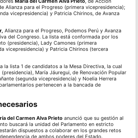
adores
María del Carmen Alva Prieto
, de Acción
e Alianza para el Progreso (primera vicepresidencia);
da vicepresidencia) y Patricia Chirinos, de Avanza
r,
Alianza para el Progreso, Podemos Perú y Avanza
tiva del Congreso
. La lista está conformada por los
eto (presidencia), Lady Camones (primera
 vicepresidencia) y Patricia Chirinos (tercera
a la lista 1 de candidatos a la Mesa Directiva, la cual
presidencia), María Jáuregui, de Renovación Popular
uñante (segunda vicepresidencia) y Noelia Herrera
 parlamentarios pertenecen a la bancada de
necesarios
ía del Carmen Alva Prieto
anunció que su gestión al
ento
buscará la unidad del Parlamento en estricto
estarán dispuestos a colaborar en los grandes retos
 independencia de ambos poderes del Estado.