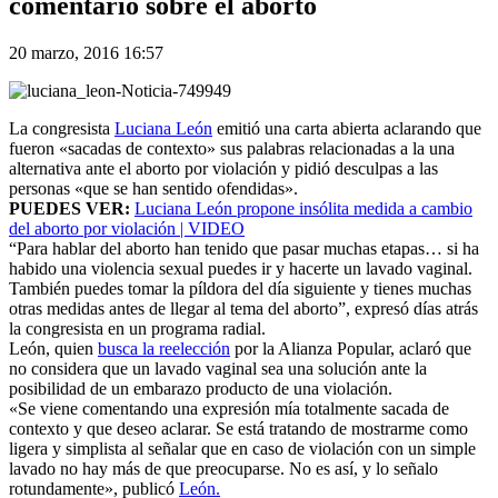
comentario sobre el aborto
20 marzo, 2016 16:57
La congresista
Luciana León
emitió una carta abierta aclarando que
fueron «sacadas de contexto» sus palabras relacionadas a la una
alternativa ante el aborto por violación y pidió desculpas a las
personas «que se han sentido ofendidas».
PUEDES VER:
Luciana León propone insólita medida a cambio
del aborto por violación | VIDEO
“Para hablar del aborto han tenido que pasar muchas etapas… si ha
habido una violencia sexual puedes ir y hacerte un lavado vaginal.
También puedes tomar la píldora del día siguiente y tienes muchas
otras medidas antes de llegar al tema del aborto”, expresó días atrás
la congresista en un programa radial.
León, quien
busca la reelección
por la Alianza Popular, aclaró que
no considera que un lavado vaginal sea una solución ante la
posibilidad de un embarazo producto de una violación.
«Se viene comentando una expresión mía totalmente sacada de
contexto y que deseo aclarar. Se está tratando de mostrarme como
ligera y simplista al señalar que en caso de violación con un simple
lavado no hay más de que preocuparse. No es así, y lo señalo
rotundamente», publicó
León.