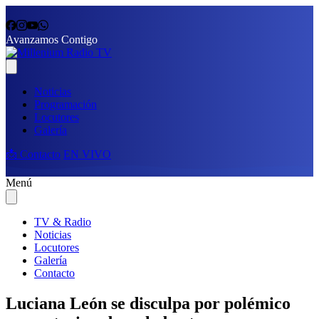
Avanzamos Contigo
Noticias
Programación
Locutores
Galería
📩 Contacto
EN VIVO
Menú
TV & Radio
Noticias
Locutores
Galería
Contacto
Luciana León se disculpa por polémico