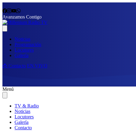
Avanzamos Contigo
Noticias
Programación
Locutores
Galería
📩 Contacto
EN VIVO
Menú
TV & Radio
Noticias
Locutores
Galería
Contacto