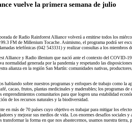
ance vuelve la primera semana de julio
emporada de Radio Rainforest Alliance volverá a emitirse todos los miér
n 99.3 FM de Millenium Tocache. Asimismo, el programa podrá ser escuc
llamadas telefónicas (042 543331) y realizar consultas a los miembros de
rest Alliance y Radio illenium que nació ante el contexto del COVID-19
ueva normalidad generada por la pandemia y respetando las disposicion
uestra alianza en la región San Martín: comunidades nativas, productor
emos hablando sobre nuestros programas y enfoques de trabajo como la a
café, cacao, frutos, plantas medicinales y maderables; los programas de
s emprendimientos comunitarios para que logren una estabilidad económ
ón de los recursos naturales y la biodiversidad.
e en más de 70 países cuyo objetivo es trabajar para mitigar los efecto
dores y mejorar sus medios de vida. Los enormes desafíos sociales y am
s transformar la forma en que nos abastecemos, usamos nuestra tierra, 