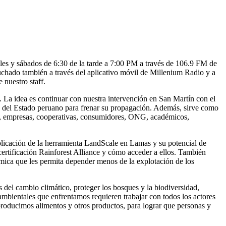
coles y sábados de 6:30 de la tarde a 7:00 PM a través de 106.9 FM de
hado también a través del aplicativo móvil de Millenium Radio y a
 nuestro staff.
. La idea es continuar con nuestra intervención en San Martín con el
es del Estado peruano para frenar su propagación. Además, sirve como
es, empresas, cooperativas, consumidores, ONG, académicos,
plicación de la herramienta LandScale en Lamas y su potencial de
 certificación Rainforest Alliance y cómo acceder a ellos. También
ica que les permita depender menos de la explotación de los
s del cambio climático, proteger los bosques y la biodiversidad,
bientales que enfrentamos requieren trabajar con todos los actores
producimos alimentos y otros productos, para lograr que personas y