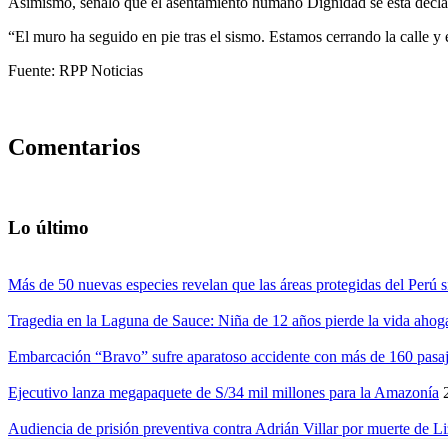
Asimismo, señaló que el asentamiento humano Dignidad se está decl
“El muro ha seguido en pie tras el sismo. Estamos cerrando la calle y
Fuente: RPP Noticias
Comentarios
Lo último
Más de 50 nuevas especies revelan que las áreas protegidas del Perú s
Tragedia en la Laguna de Sauce: Niña de 12 años pierde la vida ahog
Embarcación “Bravo” sufre aparatoso accidente con más de 160 pasaj
Ejecutivo lanza megapaquete de S/34 mil millones para la Amazonía
Audiencia de prisión preventiva contra Adrián Villar por muerte de L