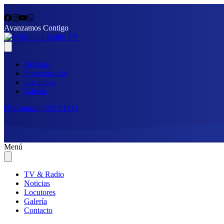
Avanzamos Contigo
Noticias
Programación
Locutores
Galería
📩 Contacto
EN VIVO
Menú
TV & Radio
Noticias
Locutores
Galería
Contacto