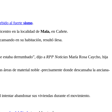
ebido al fuerte
sismo
.
picentro en la localidad de
Mala,
en Cañete.
ansando en su habitación, resultó ilesa.
que estaba derrumbado”, dijo a
RPP Noticias
María Rosa Caycho, hija
as áreas de material noble -precisamente donde descansaba la anciana-
l intentar abandonar sus viviendas durante el movimiento.