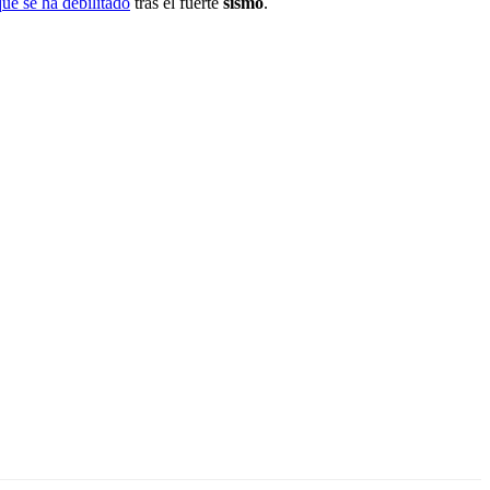
ue se ha debilitado
tras el fuerte
sismo
.