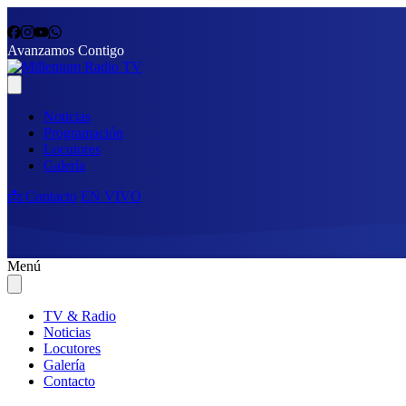
Avanzamos Contigo
Noticias
Programación
Locutores
Galería
📩 Contacto
EN VIVO
Menú
TV & Radio
Noticias
Locutores
Galería
Contacto