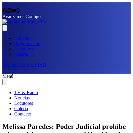
Avanzamos Contigo
Noticias
Programación
Locutores
Galería
📩 Contacto
EN VIVO
Menú
TV & Radio
Noticias
Locutores
Galería
Contacto
Melissa Paredes: Poder Judicial prohíbe