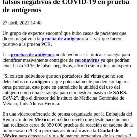
falsos negativos de COVID-19 en prueba
de antígenos
27 abril, 2021 14:48
Un grupo de expertos encontró que hubo casos de pacientes que
dieron negativo a la
prueba de antígenos
, a la vez que fueron
positivo a la prueba PCR.
Las
pruebas de antígenos
no deberían ser la única estrategia para
identificar masivamente contagios de
coronavirus
ya que podrían
tener hasta 30 % de falsos negativos, afirmó este martes un experto.
“Si existen individuos que son portadores del
virus
que no son
detectados con
antígeno
y que potencialmente pueden contagiar a
otras personas, esto pone en entredicho la utilidad del uso del
antígeno como una estrategia para el muestreo masivo de
SARS-
CoV-2
”, dijo el director del Instituto de Medicina Genómica de
México, Luis Alonso Herrera.
En una videoconferencia de prensa organizada por la Embajada del
Reino Unido en
México
, el médico reveló que desde hace un año
han realizado cerca de 350 000 pruebas de reacción en cadena de la
polimerasa o PCR a personas asintomáticas en la
Ciudad de
México
para detectar el virus de manera preventiva, de las cuales 2