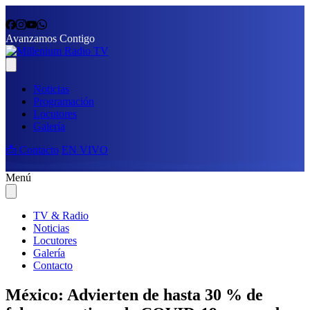
Avanzamos Contigo
Noticias
Programación
Locutores
Galería
📩 Contacto
EN VIVO
Menú
TV & Radio
Noticias
Locutores
Galería
Contacto
México: Advierten de hasta 30 % de