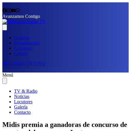
Avanzamos Contigo
Noticias
Programación
Locutores
Galería
📩 Contacto
EN VIVO
Menú
TV & Radio
Noticias
Locutores
Galería
Contacto
Midis premia a ganadoras de concurso de