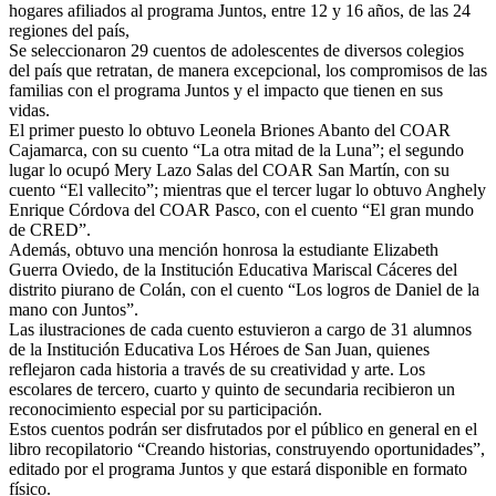
hogares afiliados al programa Juntos, entre 12 y 16 años, de las 24
regiones del país,
Se seleccionaron 29 cuentos de adolescentes de diversos colegios
del país que retratan, de manera excepcional, los compromisos de las
familias con el programa Juntos y el impacto que tienen en sus
vidas.
El primer puesto lo obtuvo Leonela Briones Abanto del COAR
Cajamarca, con su cuento “La otra mitad de la Luna”; el segundo
lugar lo ocupó Mery Lazo Salas del COAR San Martín, con su
cuento “El vallecito”; mientras que el tercer lugar lo obtuvo Anghely
Enrique Córdova del COAR Pasco, con el cuento “El gran mundo
de CRED”.
Además, obtuvo una mención honrosa la estudiante Elizabeth
Guerra Oviedo, de la Institución Educativa Mariscal Cáceres del
distrito piurano de Colán, con el cuento “Los logros de Daniel de la
mano con Juntos”.
Las ilustraciones de cada cuento estuvieron a cargo de 31 alumnos
de la Institución Educativa Los Héroes de San Juan, quienes
reflejaron cada historia a través de su creatividad y arte. Los
escolares de tercero, cuarto y quinto de secundaria recibieron un
reconocimiento especial por su participación.
Estos cuentos podrán ser disfrutados por el público en general en el
libro recopilatorio “Creando historias, construyendo oportunidades”,
editado por el programa Juntos y que estará disponible en formato
físico.