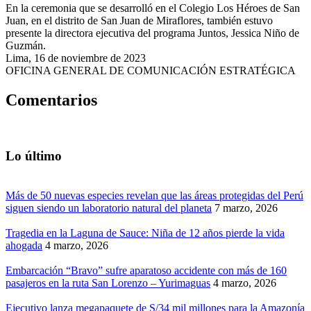
En la ceremonia que se desarrolló en el Colegio Los Héroes de San
Juan, en el distrito de San Juan de Miraflores, también estuvo
presente la directora ejecutiva del programa Juntos, Jessica Niño de
Guzmán.
Lima, 16 de noviembre de 2023
OFICINA GENERAL DE COMUNICACIÓN ESTRATÉGICA
Comentarios
Lo último
Más de 50 nuevas especies revelan que las áreas protegidas del Perú
siguen siendo un laboratorio natural del planeta
7 marzo, 2026
Tragedia en la Laguna de Sauce: Niña de 12 años pierde la vida
ahogada
4 marzo, 2026
Embarcación “Bravo” sufre aparatoso accidente con más de 160
pasajeros en la ruta San Lorenzo – Yurimaguas
4 marzo, 2026
Ejecutivo lanza megapaquete de S/34 mil millones para la Amazonía