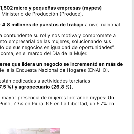
331,502 micro y pequeñas empresas (mypes)
l
Ministerio de Producción (Produce).
e
4.8 millones de
puestos de trabajo
a nivel nacional.
ra contundente su rol y nos motiva y compromete a
ento empresarial de las mujeres, solucionando sus
lo de sus negocios en igualdad de oportunidades”,
Chicoma, en el marco del
Día de la Mujer.
res que lidera un negocio se incrementó en más de
de la la Encuesta Nacional de Hogares (ENAHO).
están dedicadas a
actividades
terciarias
7.5 %) y agropecuario (26.8 %)
.
ay mayor presencia de mujeres liderando
mypes
: Un
uno, 7.3% en Piura. 6.6 en La Libertad, un 6.7% en