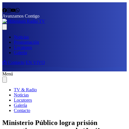
Avanzamos Contigo
Noticias
Programación
Locutores
Galería
📩 Contacto
EN VIVO
Menú
TV & Radio
Noticias
Locutores
Galería
Contacto
Ministerio Público logra prisión