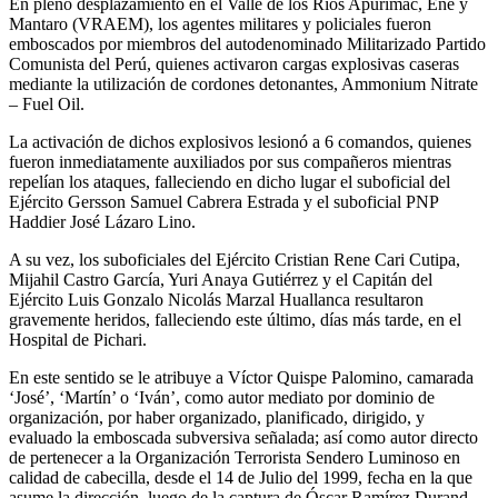
En pleno desplazamiento en el Valle de los Ríos Apurímac, Ene y
Mantaro (VRAEM), los agentes militares y policiales fueron
emboscados por miembros del autodenominado Militarizado Partido
Comunista del Perú, quienes activaron cargas explosivas caseras
mediante la utilización de cordones detonantes, Ammonium Nitrate
– Fuel Oil.
La activación de dichos explosivos lesionó a 6 comandos, quienes
fueron inmediatamente auxiliados por sus compañeros mientras
repelían los ataques, falleciendo en dicho lugar el suboficial del
Ejército Gersson Samuel Cabrera Estrada y el suboficial PNP
Haddier José Lázaro Lino.
A su vez, los suboficiales del Ejército Cristian Rene Cari Cutipa,
Mijahil Castro García, Yuri Anaya Gutiérrez y el Capitán del
Ejército Luis Gonzalo Nicolás Marzal Huallanca resultaron
gravemente heridos, falleciendo este último, días más tarde, en el
Hospital de Pichari.
En este sentido se le atribuye a Víctor Quispe Palomino, camarada
‘José’, ‘Martín’ o ‘Iván’, como autor mediato por dominio de
organización, por haber organizado, planificado, dirigido, y
evaluado la emboscada subversiva señalada; así como autor directo
de pertenecer a la Organización Terrorista Sendero Luminoso en
calidad de cabecilla, desde el 14 de Julio del 1999, fecha en la que
asume la dirección, luego de la captura de Óscar Ramírez Durand,