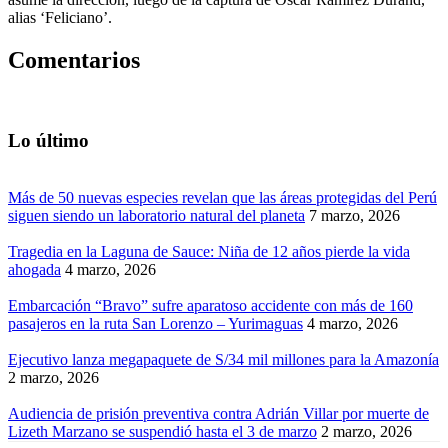
alias ‘Feliciano’.
Comentarios
Lo último
Más de 50 nuevas especies revelan que las áreas protegidas del Perú
siguen siendo un laboratorio natural del planeta
7 marzo, 2026
Tragedia en la Laguna de Sauce: Niña de 12 años pierde la vida
ahogada
4 marzo, 2026
Embarcación “Bravo” sufre aparatoso accidente con más de 160
pasajeros en la ruta San Lorenzo – Yurimaguas
4 marzo, 2026
Ejecutivo lanza megapaquete de S/34 mil millones para la Amazonía
2 marzo, 2026
Audiencia de prisión preventiva contra Adrián Villar por muerte de
Lizeth Marzano se suspendió hasta el 3 de marzo
2 marzo, 2026