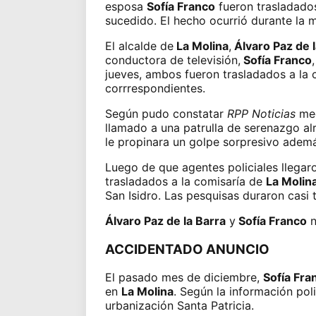
esposa
Sofía Franco
fueron trasladados
sucedido. El hecho ocurrió durante la 
El alcalde de
La Molina
,
Álvaro Paz de l
conductora de televisión,
Sofía Franco
jueves, ambos fueron trasladados a la co
corrrespondientes.
Según pudo constatar
RPP Noticias
med
llamado a una patrulla de serenazgo al
le propinara un golpe sorpresivo ademá
Luego de que agentes policiales llegaro
trasladados a la comisaría de
La Molin
San Isidro. Las pesquisas duraron casi
Álvaro Paz de la Barra
y
Sofía Franco
n
ACCIDENTADO ANUNCIO
El pasado mes de diciembre,
Sofía Fra
en
La Molina
. Según la información poli
urbanización Santa Patricia.