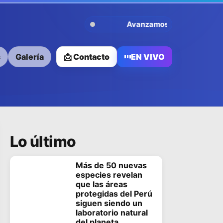
Avanzamos Contigo
s
Galería
📩 Contacto
EN VIVO
Lo último
Más de 50 nuevas
especies revelan
que las áreas
protegidas del Perú
siguen siendo un
laboratorio natural
del planeta