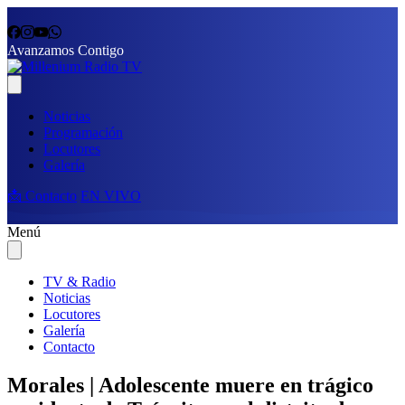
Avanzamos Contigo
Noticias
Programación
Locutores
Galería
📩 Contacto
EN VIVO
Menú
TV & Radio
Noticias
Locutores
Galería
Contacto
Morales | Adolescente muere en trágico