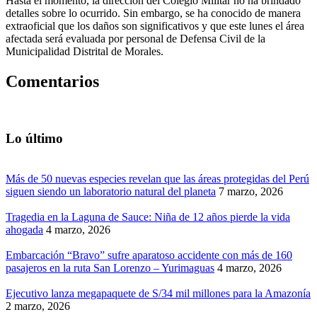
Hasta el momento, la dirección del Colegio Militar no ha brindado
detalles sobre lo ocurrido. Sin embargo, se ha conocido de manera
extraoficial que los daños son significativos y que este lunes el área
afectada será evaluada por personal de Defensa Civil de la
Municipalidad Distrital de Morales.
Comentarios
Lo último
Más de 50 nuevas especies revelan que las áreas protegidas del Perú
siguen siendo un laboratorio natural del planeta
7 marzo, 2026
Tragedia en la Laguna de Sauce: Niña de 12 años pierde la vida
ahogada
4 marzo, 2026
Embarcación “Bravo” sufre aparatoso accidente con más de 160
pasajeros en la ruta San Lorenzo – Yurimaguas
4 marzo, 2026
Ejecutivo lanza megapaquete de S/34 mil millones para la Amazonía
2 marzo, 2026