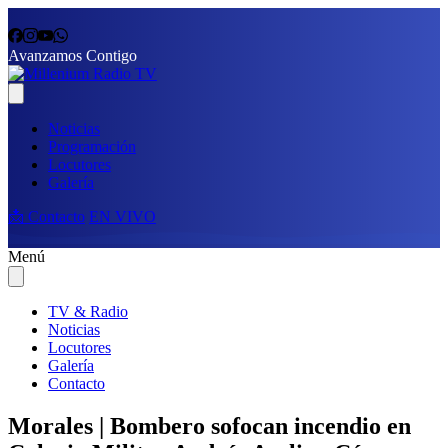
Avanzamos Contigo
Noticias
Programación
Locutores
Galería
📩 Contacto
EN VIVO
Menú
TV & Radio
Noticias
Locutores
Galería
Contacto
Morales | Bombero sofocan incendio en