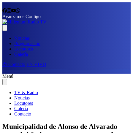
Avanzamos Contigo
Noticias
Programación
Locutores
Galería
📩 Contacto
EN VIVO
Menú
TV & Radio
Noticias
Locutores
Galería
Contacto
Municipalidad de Alonso de Alvarado