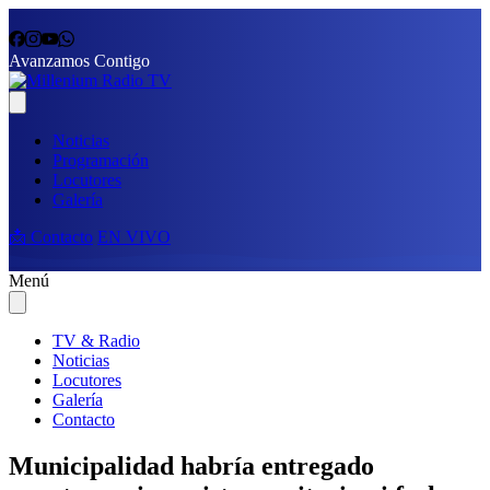
Avanzamos Contigo
Noticias
Programación
Locutores
Galería
📩 Contacto
EN VIVO
Menú
TV & Radio
Noticias
Locutores
Galería
Contacto
Municipalidad habría entregado