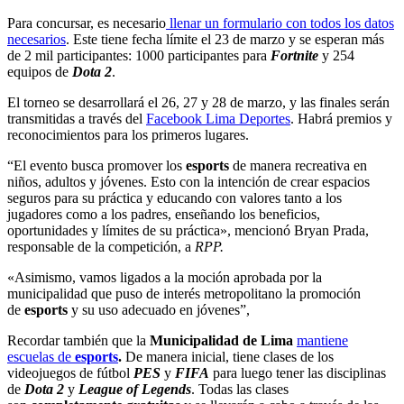
Para concursar, es necesario
llenar un formulario con todos los datos
necesarios
. Este tiene fecha límite el 23 de marzo y se esperan más
de 2 mil participantes: 1000 participantes para
Fortnite
y 254
equipos de
Dota 2
.
El torneo se desarrollará el 26, 27 y 28 de marzo, y las finales serán
transmitidas a través del
Facebook Lima Deportes
. Habrá premios y
reconocimientos para los primeros lugares.
“El evento busca promover los
esports
de manera recreativa en
niños, adultos y jóvenes. Esto con la intención de crear espacios
seguros para su práctica y educando con valores tanto a los
jugadores como a los padres, enseñando los beneficios,
oportunidades y límites de su práctica», mencionó Bryan Prada,
responsable de la competición, a
RPP.
«Asimismo, vamos ligados a la moción aprobada por la
municipalidad que puso de interés metropolitano la promoción
de
esports
y su uso adecuado en jóvenes”,
Recordar también que la
Municipalidad de Lima
mantiene
escuelas de
esports
.
De manera inicial, tiene clases de los
videojuegos de fútbol
PES
y
FIFA
para luego tener las disciplinas
de
Dota 2
y
League of Legends
. Todas las clases