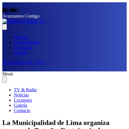
Avanzamos Contigo
Noticias
Programación
Locutores
Galería
📩 Contacto
EN VIVO
Menú
TV & Radio
Noticias
Locutores
Galería
Contacto
La Municipalidad de Lima organiza