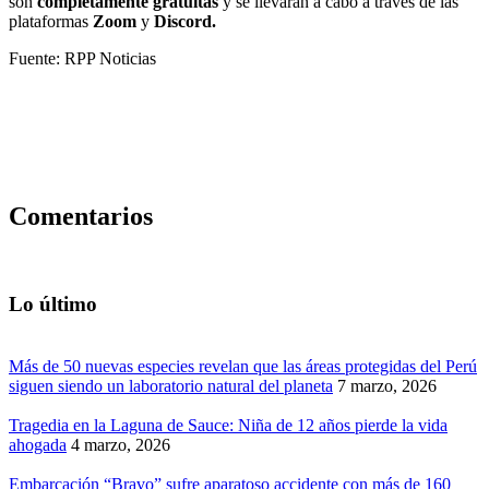
son
completamente gratuitas
y se llevarán a cabo a través de las
plataformas
Zoom
y
Discord.
Fuente: RPP Noticias
Comentarios
Lo último
Más de 50 nuevas especies revelan que las áreas protegidas del Perú
siguen siendo un laboratorio natural del planeta
7 marzo, 2026
Tragedia en la Laguna de Sauce: Niña de 12 años pierde la vida
ahogada
4 marzo, 2026
Embarcación “Bravo” sufre aparatoso accidente con más de 160