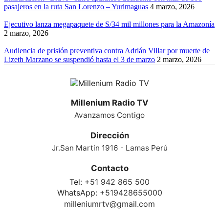
pasajeros en la ruta San Lorenzo – Yurimaguas
4 marzo, 2026
Ejecutivo lanza megapaquete de S/34 mil millones para la Amazonía
2 marzo, 2026
Audiencia de prisión preventiva contra Adrián Villar por muerte de
Lizeth Marzano se suspendió hasta el 3 de marzo
2 marzo, 2026
Millenium Radio TV
Avanzamos Contigo
Dirección
Jr.San Martin 1916 - Lamas Perú
Contacto
Tel:
+51 942 865 500
WhatsApp:
+519428655000
milleniumrtv@gmail.com