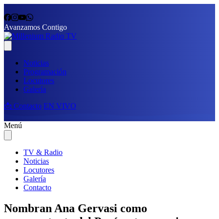
Avanzamos Contigo
Noticias
Programación
Locutores
Galería
📩 Contacto
EN VIVO
Menú
TV & Radio
Noticias
Locutores
Galería
Contacto
Nombran Ana Gervasi como