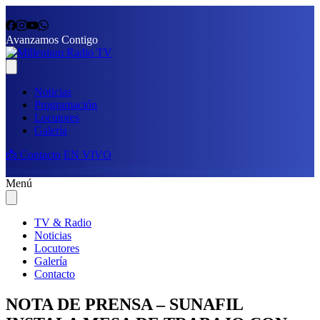
Avanzamos Contigo
Noticias
Programación
Locutores
Galería
📩 Contacto
EN VIVO
Menú
TV & Radio
Noticias
Locutores
Galería
Contacto
NOTA DE PRENSA – SUNAFIL