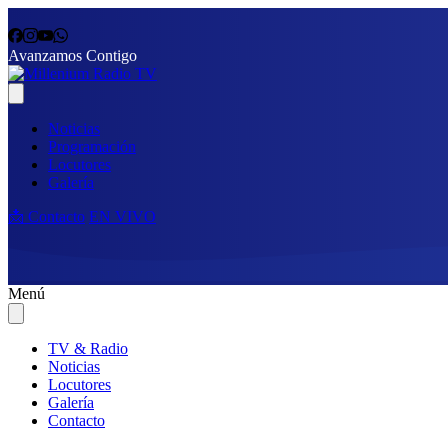
Avanzamos Contigo
Noticias
Programación
Locutores
Galería
📩 Contacto
EN VIVO
Menú
TV & Radio
Noticias
Locutores
Galería
Contacto