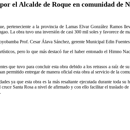
 por el Alcalde de Roque en comunidad de 
ue, perteneciente a la provincia de Lamas Elvar González Ramos llevó
ao. La obra tuvo una inversión de casi 300 mil soles y favorece de man
oyobamba Prof. Cesar Álava Sánchez, gerente Municipal Edin Fuentes,
artísticos, pero lo que más destacó fue el haber entonado el Himno Na
tes que tuvo para concluir esta obra debido a los retrasos a raíz de su
han permitido entregar de manera oficial esta obra al servicio de la com
ridades ya que esta obra es la más resaltante ejecutada durante toda s
 cruce Santa Rosa a nivel de afirmado y con ello facilitar el traslado d
.