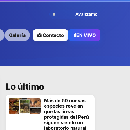
Avanzamos Contigo
s
Galería
📩 Contacto
EN VIVO
Lo último
Más de 50 nuevas
especies revelan
que las áreas
protegidas del Perú
siguen siendo un
laboratorio natural