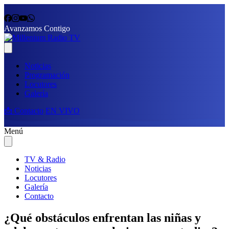
Avanzamos Contigo
Noticias
Programación
Locutores
Galería
📩 Contacto
EN VIVO
Menú
TV & Radio
Noticias
Locutores
Galería
Contacto
¿Qué obstáculos enfrentan las niñas y