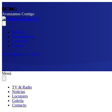
Avanzamos Contigo
Noticias
Programación
Locutores
Galería
📩 Contacto
EN VIVO
Menú
TV & Radio
Noticias
Locutores
Galería
Contacto