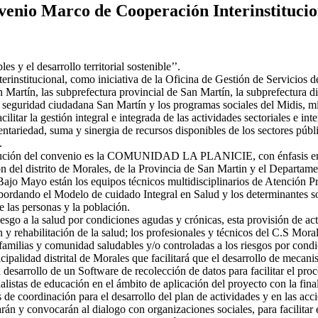
nio Marco de Cooperación Interinstitucio
y el desarrollo territorial sostenible’’.
erinstitucional, como iniciativa de la Oficina de Gestión de Servicios 
Martín, las subprefectura provincial de San Martín, la subprefectura di
 seguridad ciudadana San Martín y los programas sociales del Midis, mi
itar la gestión integral e integrada de las actividades sectoriales e in
ementariedad, suma y sinergia de recursos disponibles de los sectores púb
.
ecución del convenio es la COMUNIDAD LA PLANICIE, con énfasis en lo
ón del distrito de Morales, de la Provincia de San Martin y el Departam
o Mayo están los equipos técnicos multidisciplinarios de Atención Pri
bordando el Modelo de cuidado Integral en Salud y los determinantes so
e las personas y la población.
riesgo a la salud por condiciones agudas y crónicas, esta provisión de ac
y rehabilitación de la salud; los profesionales y técnicos del C.S Mora
familias y comunidad saludables y/o controladas a los riesgos por condic
palidad distrital de Morales que facilitará que el desarrollo de mecanis
l desarrollo de un Software de recolección de datos para facilitar el p
listas de educación en el ámbito de aplicación del proyecto con la finali
 coordinación para el desarrollo del plan de actividades y en las accion
rán y convocarán al dialogo con organizaciones sociales, para facilitar 