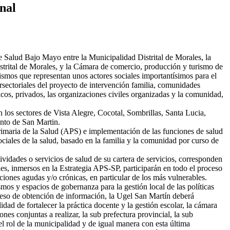
nal
de Salud Bajo Mayo entre la Municipalidad Distrital de Morales, la
strital de Morales, y la Cámara de comercio, producción y turismo de
smos que representan unos actores sociales importantísimos para el
tersectoriales del proyecto de intervención familia, comunidades
licos, privados, las organizaciones civiles organizadas y la comunidad,
s sectores de Vista Alegre, Cocotal, Sombrillas, Santa Lucia,
ento de San Martin.
maria de la Salud (APS) e implementación de las funciones de salud
ciales de la salud, basado en la familia y la comunidad por curso de
tividades o servicios de salud de su cartera de servicios, corresponden
les, inmersos en la Estrategia APS-SP, participarán en todo el proceso
iones agudas y/o crónicas, en particular de los más vulnerables.
mos y espacios de gobernanza para la gestión local de las políticas
roceso de obtención de información, la Ugel San Martín deberá
dad de fortalecer la práctica docente y la gestión escolar, la cámara
es conjuntas a realizar, la sub prefectura provincial, la sub
el rol de la municipalidad y de igual manera con esta última