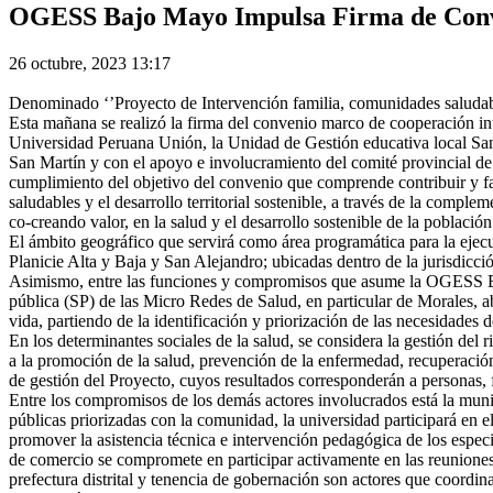
OGESS Bajo Mayo Impulsa Firma de Conve
26 octubre, 2023 13:17
Denominado ‘’Proyecto de Intervención familia, comunidades saludables 
Esta mañana se realizó la firma del convenio marco de cooperación int
Universidad Peruana Unión, la Unidad de Gestión educativa local San 
San Martín y con el apoyo e involucramiento del comité provincial de
cumplimiento del objetivo del convenio que comprende contribuir y facil
saludables y el desarrollo territorial sostenible, a través de la compl
co-creando valor, en la salud y el desarrollo sostenible de la población
El ámbito geográfico que servirá como área programática para la ej
Planicie Alta y Baja y San Alejandro; ubicadas dentro de la jurisdicci
Asimismo, entre las funciones y compromisos que asume la OGESS Baj
pública (SP) de las Micro Redes de Salud, en particular de Morales, a
vida, partiendo de la identificación y priorización de las necesidades d
En los determinantes sociales de la salud, se considera la gestión del 
a la promoción de la salud, prevención de la enfermedad, recuperación 
de gestión del Proyecto, cuyos resultados corresponderán a personas, 
Entre los compromisos de los demás actores involucrados está la munici
públicas priorizadas con la comunidad, la universidad participará en e
promover la asistencia técnica e intervención pedagógica de los especia
de comercio se compromete en participar activamente en las reuniones de
prefectura distrital y tenencia de gobernación son actores que coordina