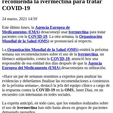
recomienda la ivermectina para tratar
COVID-19
24 marzo, 2021 14:59
Este último lunes, la
Agencia Europea de
Medicamentos
(
EMA)
desaconsejó usar
ivermectina
para tratar
pacientes con la
COVID-19
. La otra semana, la
Organización
Mundial de la Salud (OMS)
se pronunciará al respecto.
La
Organización Mundial de la Salud (OMS)
emitirá la próxima
semana sus recomendaciones sobre el uso de la
ivermectina
, un
fármaco antiparásito, contra la
COVID-19
, anunció hoy una
responsable de esa entidad dos días después de que la
Agencia
Europea del Medicamento (EMA)
desaconsejara su utilización.
«Hace un par de semanas reunimos a expertos para analizar las
evidencias y deberíamos finalizar las recomendaciones a comienzos
de la próxima semana», destacó la jefa del equipo clínico a cargo de
la respuesta contra la
COVID-19
en la
OMS
, Janet Diaz, en un
encuentro con internautas en redes sociales.
La experta anticipó, en todo caso, que los estudios realizados sobre
el uso de
ivermectina
han sido hasta ahora en grupos de pacientes
demasiado pequeños.