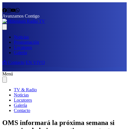
Avanzamos Contigo
Noticias
Programación
Locutores
Galería
📩 Contacto
EN VIVO
Menú
TV & Radio
Noticias
Locutores
Galería
Contacto
OMS informará la próxima semana si