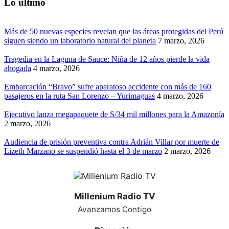
Lo último
Más de 50 nuevas especies revelan que las áreas protegidas del Perú
siguen siendo un laboratorio natural del planeta
7 marzo, 2026
Tragedia en la Laguna de Sauce: Niña de 12 años pierde la vida
ahogada
4 marzo, 2026
Embarcación “Bravo” sufre aparatoso accidente con más de 160
pasajeros en la ruta San Lorenzo – Yurimaguas
4 marzo, 2026
Ejecutivo lanza megapaquete de S/34 mil millones para la Amazonía
2 marzo, 2026
Audiencia de prisión preventiva contra Adrián Villar por muerte de
Lizeth Marzano se suspendió hasta el 3 de marzo
2 marzo, 2026
Millenium Radio TV
Avanzamos Contigo