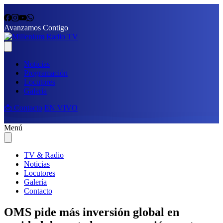
Avanzamos Contigo
Noticias
Programación
Locutores
Galería
📩 Contacto
EN VIVO
Menú
TV & Radio
Noticias
Locutores
Galería
Contacto
OMS pide más inversión global en