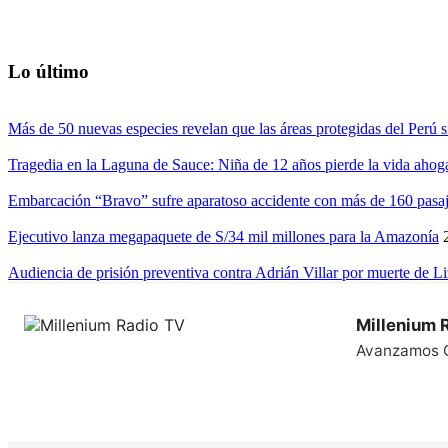
Lo último
Más de 50 nuevas especies revelan que las áreas protegidas del Perú s
Tragedia en la Laguna de Sauce: Niña de 12 años pierde la vida ahog
Embarcación “Bravo” sufre aparatoso accidente con más de 160 pasaj
Ejecutivo lanza megapaquete de S/34 mil millones para la Amazonía
Audiencia de prisión preventiva contra Adrián Villar por muerte de L
Millenium 
Avanzamos 