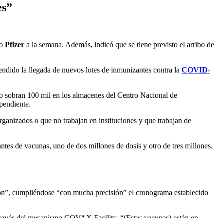
es”
o
Pfizer
a la semana. Además, indicó que se tiene previsto el arribo de
ndido la llegada de nuevos lotes de inmunizantes contra la
COVID-
lo sobran 100 mil en los almacenes del Centro Nacional de
pendiente.
ganizados o que no trabajan en instituciones y que trabajan de
antes de vacunas, uno de dos millones de dosis y otro de tres millones.
ión”, cumpliéndose “con mucha precisión” el cronograma establecido
a través del mecanismo COVAX Facility. “(Estas vacunas) están en