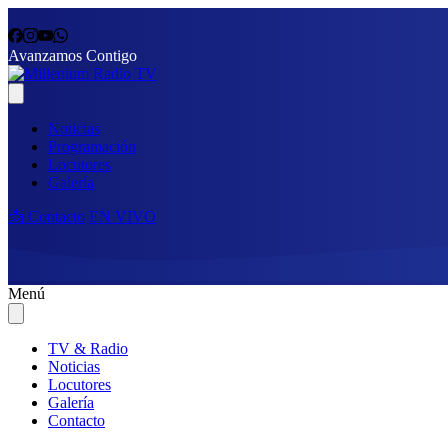
Avanzamos Contigo
Noticias
Programación
Locutores
Galería
📩 Contacto
EN VIVO
Menú
TV & Radio
Noticias
Locutores
Galería
Contacto