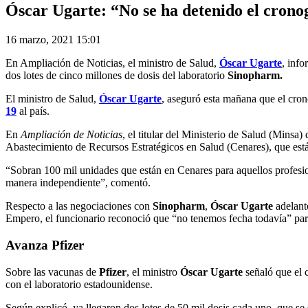
Óscar Ugarte: “No se ha detenido el cronog
16 marzo, 2021 15:01
En Ampliación de Noticias, el ministro de Salud,
Óscar Ugarte
, info
dos lotes de cinco millones de dosis del laboratorio
Sinopharm.
El ministro de Salud,
Óscar Ugarte
, aseguró esta mañana que el cro
19
al país.
En
Ampliación de Noticias
, el titular del Ministerio de Salud (Minsa)
Abastecimiento de Recursos Estratégicos en Salud (Cenares), que está
“Sobran 100 mil unidades que están en Cenares para aquellos profesion
manera independiente”, comentó.
Respecto a las negociaciones con
Sinopharm
,
Óscar Ugarte
adelantó
Empero, el funcionario reconoció que “no tenemos fecha todavía” para
Avanza Pfizer
Sobre las vacunas de
Pfizer
, el ministro
Óscar Ugarte
señaló que el 
con el laboratorio estadounidense.
Según explicó, ya llegaron dos lotes de 50 mil dosis cada uno, que s