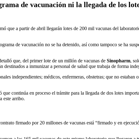
rama de vacunación ni la llegada de los lot
rmó que a partir de abril llegarán lotes de 200 mil vacunas del laboratori
nograma de vacunación no se ha detenido, así como tampoco se ha suspe
 detalló que, del primer lote de un millón de vacunas de
Sinopharm
, so
n destinados a inmunizar a personal de salud que trabaja de forma inde
ales independientes; médicos, enfermeras, obstetras; que no estaban or
 que continúa en proceso el trámite para la llegada de dos lotes import
 este arribo.
contrato firmado por 20 millones de vacunas está “firmado y en ejecuc
e suman a las 165 mil vacunas de este mismo laboratorio que llegaron 