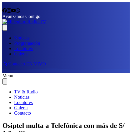
Avanzamos Contigo
Noticias
Programación
Locutores
Galería
📩 Contacto
EN VIVO
Menú
TV & Radio
Noticias
Locutores
Galería
Contacto
Osiptel multa a Telefónica con más de S/