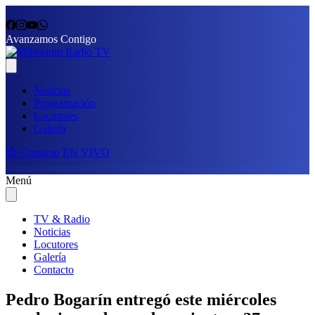
Avanzamos Contigo
Noticias
Programación
Locutores
Galería
📩 Contacto
EN VIVO
Menú
TV & Radio
Noticias
Locutores
Galería
Contacto
Pedro Bogarín entregó este miércoles