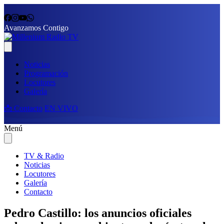
Avanzamos Contigo
Noticias
Programación
Locutores
Galería
📩 Contacto
EN VIVO
Menú
TV & Radio
Noticias
Locutores
Galería
Contacto
Pedro Castillo: los anuncios oficiales