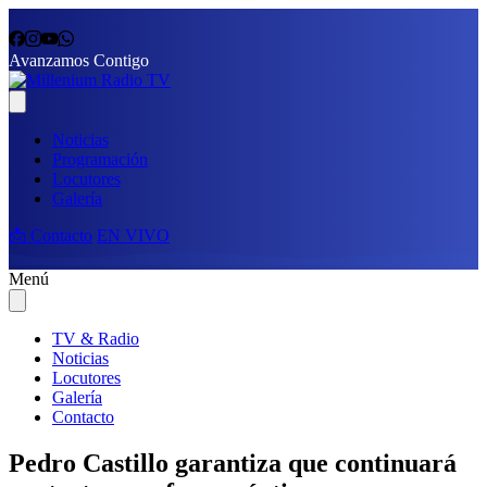
Avanzamos Contigo
Noticias
Programación
Locutores
Galería
📩 Contacto
EN VIVO
Menú
TV & Radio
Noticias
Locutores
Galería
Contacto
Pedro Castillo garantiza que continuará