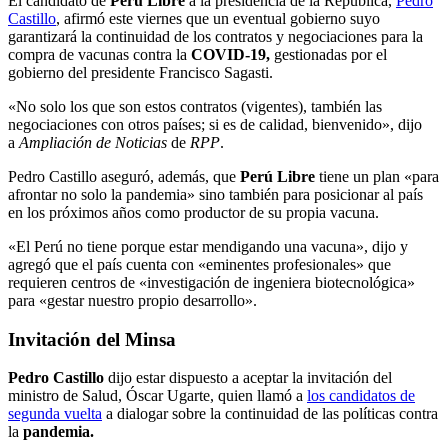
El candidato de
Perú Libre
a la presidencia de la República,
Pedro
Castillo
, afirmó este viernes que un eventual gobierno suyo
garantizará la continuidad de los contratos y negociaciones para la
compra de vacunas contra la
COVID-19,
gestionadas por el
gobierno del presidente Francisco Sagasti.
«No solo los que son estos contratos (vigentes), también las
negociaciones con otros países; si es de calidad, bienvenido», dijo
a
Ampliación de Noticias
de
RPP
.
Pedro Castillo aseguró, además, que
Perú Libre
tiene un plan «para
afrontar no solo la pandemia» sino también para posicionar al país
en los próximos años como productor de su propia vacuna.
«El Perú no tiene porque estar mendigando una vacuna», dijo y
agregó que el país cuenta con «eminentes profesionales» que
requieren centros de «investigación de ingeniera biotecnológica»
para «gestar nuestro propio desarrollo».
Invitación del Minsa
Pedro Castillo
dijo estar dispuesto a aceptar la invitación del
ministro de Salud, Óscar Ugarte, quien llamó a
los candidatos de
segunda vuelta
a dialogar sobre la continuidad de las políticas contra
la
pandemia.