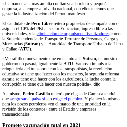
«Llamamos a la más amplia confianza a la micro y pequeña
empresa, a la empresa privada nacional, con ellos tenemos que
gestar la industrialización del Peru», manifestó.
El candidato de
Perú Libre
reiteró propuestas de campaña como
asignar el 10% del PBI al sector Educación, ingreso libre a las
universidades, y la
eliminación de organismos fiscalizadores
como
la Superintendencia de Transporte Terrestre de Personas, Carga y
Mercancías (
Sutran
) y la Autoridad de Transporte Urbano de Lima
y Callao (
ATU
).
«Me raftifico nuevamente que en cuanto a la
Sutran
, en nuestro
gobierno no pasará, igualmente la
ATU
. Vamos a impulsar la
reingeniería del transporte con los transportistas, la revolución
educativa se tiene que hacer con los maestros, la segunda reforma
agraria se tiene que hacer con los agricultores, la lucha contra la
corrupción se tiene que hacer con nuestra policía», dijo.
Asimismo,
Pedro Castillo
reiteró que el gas de Camisea tendrá
que
«regresar al país» si «lo exige el pueblo»
. Y planteó lo mismo
para los pozos petroleros «en el marco de una prioridad en la
revisión de los contratos» entre el Estado y empresas
transnacionales.
Promete vacunación total en 2021