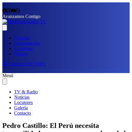
Avanzamos Contigo
Noticias
Programación
Locutores
Galería
📩 Contacto
EN VIVO
Menú
TV & Radio
Noticias
Locutores
Galería
Contacto
Pedro Castillo: El Perú necesita